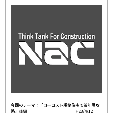
今回のテーマ：「ローコスト規格住宅で若年層攻
略」後編 H23/4/12