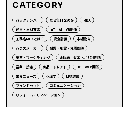
CATEGORY
バックナンバー
なぜ無料なのか
MBA
経営・人材育成
IoT／AI／VR関係
工務店MBAとは？
資金計画
市場動向
ハウスメーカー
耐震・制震・免震関係
集客・マーケティング
太陽光／省エネ／ZEH関係
営業・接客
商品・トレンド
HP・WEB関係
業界ニュース
心理学
目標達成
マインドセット
コミュニケーション
リフォーム・リノベーション