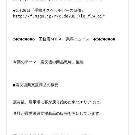
◆6月20日『手書きスケッチパース研修』

http://f.msgs.jp/r/c.do?3D_7lo_flw_bir

○●○●○●○●○　工務店ＭＢＡ　業界ニュース　●○●○●○●○●

今回のテーマ「震災後の商品戦略」後編

■震災復興支援商品の概要

震災後、展示場に客が戻り始めた東北エリアでは、

各社が震災復興支援商品の販売を開始しています。
