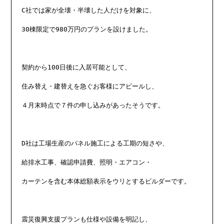
C社では家が全壊・半壊した人だけを対象に、

30棟限定で980万円のプランを設けました。

契約から100日後に入居可能として、

住み替え・建替えを急ぐお客様にアピールし、

４月末時点で７件の申し込みがあったそうです。

D社は工場生産のパネル施工による工期の短さや、

給排水工事、確認申請費、照明・エアコン・

カーテンを含む本体総額表示をウリとするビルダーです。

震災復興支援プランも仕様や設備を明記し、
