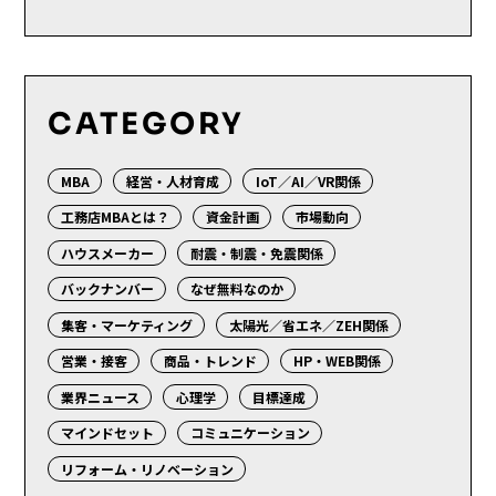
CATEGORY
MBA
経営・人材育成
IoT／AI／VR関係
工務店MBAとは？
資金計画
市場動向
ハウスメーカー
耐震・制震・免震関係
バックナンバー
なぜ無料なのか
集客・マーケティング
太陽光／省エネ／ZEH関係
営業・接客
商品・トレンド
HP・WEB関係
業界ニュース
心理学
目標達成
マインドセット
コミュニケーション
リフォーム・リノベーション