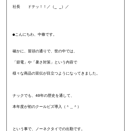
社長　　ドテッ！！／（_ _）／

●こんにちわ、中條です。

確かに、冒頭の通りで、世の中では、

「節電」や「暑さ対策」という内容で

様々な商品の宣伝が目立つようになってきました。

ナックでも、40年の歴史を通して、

本年度が初のクールビズ導入（＾＿＾）

という事で、ノーネクタイでの出勤です。
