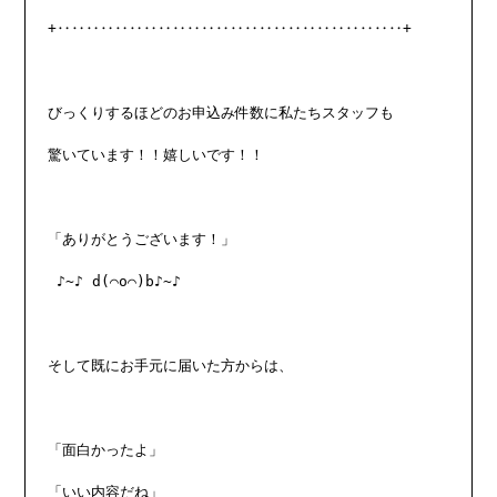
+‥‥‥‥‥‥‥‥‥‥‥‥‥‥‥‥‥‥‥‥‥‥‥‥+

びっくりするほどのお申込み件数に私たちスタッフも

驚いています！！嬉しいです！！

「ありがとうございます！」

 ♪~♪ d(⌒o⌒)b♪~♪

そして既にお手元に届いた方からは、

「面白かったよ」

「いい内容だね」
