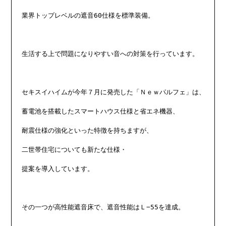
業界トップレベルの遮音60仕様を標準装備。

生活する上で問題になりやすい音への対策を行っています。

セキスイハイムが今年７月に発売した「Ｎｅｗパルフェ」は、

蓄電池を搭載したスマートハウス仕様と省エネ機器、

耐震仕様の強化といった特徴を持ちますが、

二世帯住宅についても新たな仕様・

提案を導入しています。

その一つが高性能遮音床で、遮音性能はＬ−55を達成。
