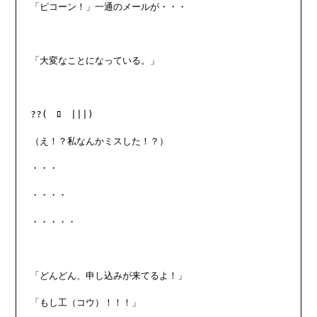
「ピコーン！」一通のメールが・・・

「大変なことになっている。」

??(￣ﾛ￣|||)

（え！？私なんかミスした！？）

・・・

・・・・

・・・・・

「どんどん、申し込みが来てるよ！」

「もし工（コウ）！！！」
