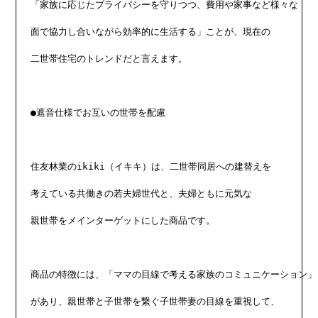
「家族に応じたプライバシーを守りつつ、費用や家事など様々な

面で協力し合いながら効率的に生活する」ことが、現在の

二世帯住宅のトレンドだと言えます。

●遮音仕様でお互いの世帯を配慮

住友林業のikiki（イキキ）は、二世帯同居への建替えを

考えている共働きの若夫婦世代と、夫婦ともに元気な

親世帯をメインターゲットにした商品です。

商品の特徴には、「ママの目線で考える家族のコミュニケーション」

があり、親世帯と子世帯を繋ぐ子世帯妻の目線を重視して、
