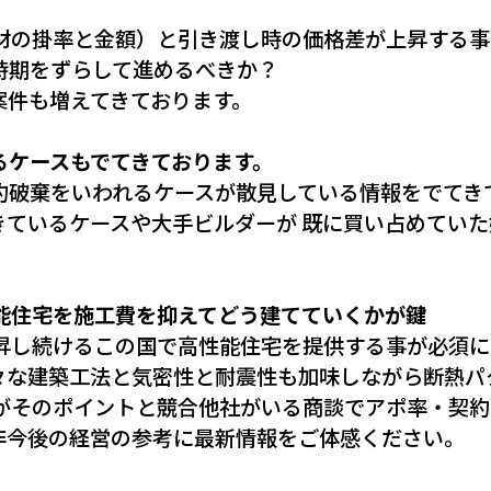
材の掛率と金額）と引き渡し時の価格差が上昇する事
時期をずらして進めるべきか？
案件も増えてきております。
るケースもでてきております。
約破棄をいわれるケースが散見している情報をでてき
きているケースや大手ビルダーが 既に買い占めてい
能住宅を施工費を抑えてどう建てていくかが鍵
昇し続けるこの国で高性能住宅を提供する事が必須に
々な建築工法と気密性と耐震性も加味しながら断熱パ
がそのポイントと競合他社がいる商談でアポ率・契約
非今後の経営の参考に最新情報をご体感ください。