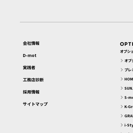
会社情報
OPT
オプシ
D-mot
オプ
実践者
プレ
HO
工務店診断
SU
採用情報
S-
サイトマップ
K-G
GRA
i-S