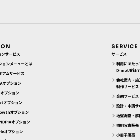
ION
SERVICE
ョンサービス
サービス
ションメニューとは
利用にあたっ
D-mot登録
ミアムサービス
会社案内・施
MAオプション
制作サービス
N.オプション
金融サービス
motオプション
設計・申請サ
rowthオプション
地盤調査・解
NDPIAオプション
照明写真販売
tyleオプション
小冊子販売