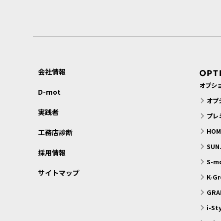
会社情報
OPT
オプシ
D-mot
オプ
実践者
プレ
HO
工務店診断
SU
採用情報
S-
サイトマップ
K-G
GRA
i-S