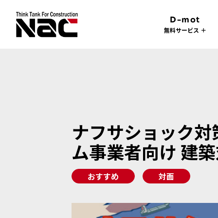
D-mot
無料サービス ＋
ナフサショック対
ム事業者向け 建築対
おすすめ
対面