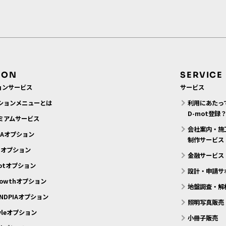
ION
SERVICE
ョンサービス
サービス
ションメニューとは
利用にあたっ
D-mot登録
ミアムサービス
会社案内・施
MAオプション
制作サービス
N.オプション
金融サービス
motオプション
設計・申請サ
rowthオプション
地盤調査・解
NDPIAオプション
照明写真販売
tyleオプション
小冊子販売