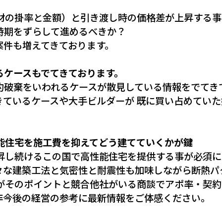
材の掛率と金額）と引き渡し時の価格差が上昇する事
時期をずらして進めるべきか？
案件も増えてきております。
るケースもでてきております。
約破棄をいわれるケースが散見している情報をでてき
きているケースや大手ビルダーが 既に買い占めてい
能住宅を施工費を抑えてどう建てていくかが鍵
昇し続けるこの国で高性能住宅を提供する事が必須に
々な建築工法と気密性と耐震性も加味しながら断熱パ
がそのポイントと競合他社がいる商談でアポ率・契約
非今後の経営の参考に最新情報をご体感ください。