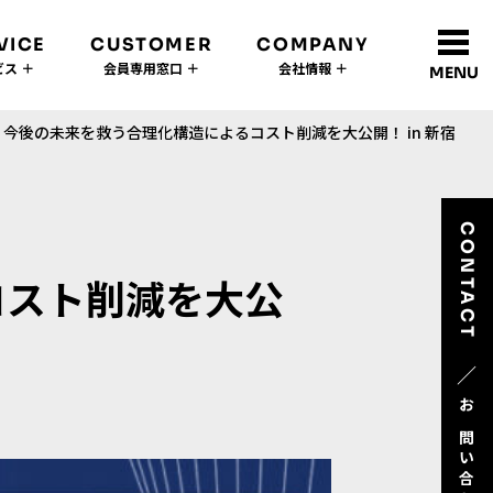
VICE
CUSTOMER
COMPANY
ス ＋
会員専用窓口 ＋
会社情報 ＋
MENU
今後の未来を救う合理化構造によるコスト削減を大公開！ in 新宿
CONTACT
コスト削減を大公
／
お問い合わせ