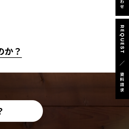
REQUEST
のか？
／
資料請求
？