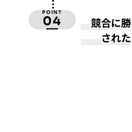
POINT
04
競合に勝
された