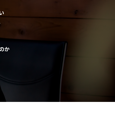
い
だ
のか