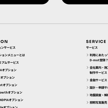
ION
SERVICE
ョンサービス
サービス
ションメニューとは
利用にあたっ
D-mot登録
ミアムサービス
会社案内・施
MAオプション
制作サービス
N.オプション
金融サービス
motオプション
設計・申請サ
rowthオプション
地盤調査・解
NDPIAオプション
照明写真販売
tyleオプション