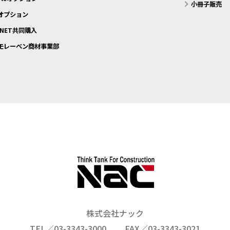
小冊子販売
eオプション
 NET共同購入
モレーベン商材事業部
株式会社ナック
TEL／03-3343-3000
FAX／03-3343-3021