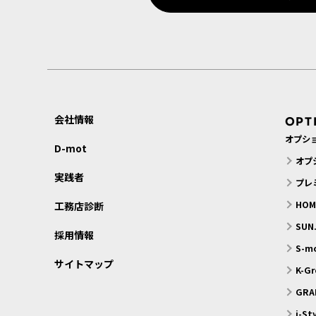
会社情報
OPT
オプシ
D-mot
オプ
実践者
プレ
HO
工務店診断
SU
採用情報
S-
サイトマップ
K-G
GRA
i-S