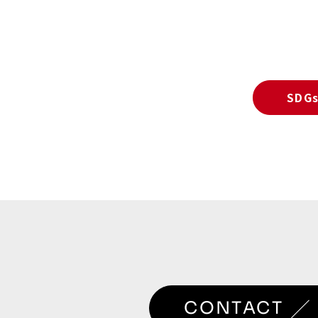
SD
／
CONTACT