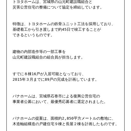
トヨタホームは、宮城県の山元町建設職組合と

災害公営住宅の整備について協定を締結しています。

特徴は、トヨタホームの鉄骨ユニット工法を採用しており、

基礎着工から引き渡しまで約45日で竣工することが

できるというものです。

建物の内部造作等の一部工事を

山元町建設職組合の組合員が担当します。

すでに８棟16戸が入居可能となっており、

2015年３月までに89戸の完成を計画しています。

パナホームは、宮城県石巻市による復興公営住宅の

事業者公募において、最優秀応募者に選定されました。

パナホームの提案は、面積約2,850平方メートルの敷地に、

木造軸組構造の戸建住宅９棟と長屋２棟を計画したものです。
