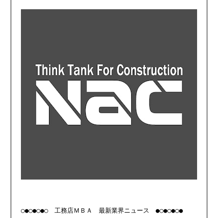
○●○●○●○　工務店ＭＢＡ　最新業界ニュース　●○●○●○●
