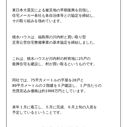
東日本大震災による被災地の早期復興を目指し、

住宅メーカー各社も各自治体等との協定を締結し、

その取り組みを強めています。

積水ハウスは、福島県の川内村と買い取り型

災害公営住宅整備事業の基本協定を締結しました。

これは、積水ハウスが川内村の村有地に25戸の

復興住宅を建設し、村が買い取るというものです。

同社では、75平方メートルの平屋を20戸と

80平方メートルの２階建を５戸建設し、１戸当たりの

売買見込み価格は約1900万円としています。

来年１月に着工し、５月に完成、６月上旬の入居を

予定しているということです。
