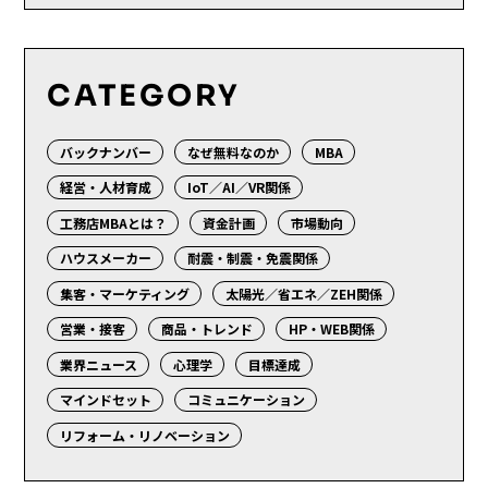
CATEGORY
バックナンバー
なぜ無料なのか
MBA
経営・人材育成
IoT／AI／VR関係
工務店MBAとは？
資金計画
市場動向
ハウスメーカー
耐震・制震・免震関係
集客・マーケティング
太陽光／省エネ／ZEH関係
営業・接客
商品・トレンド
HP・WEB関係
業界ニュース
心理学
目標達成
マインドセット
コミュニケーション
リフォーム・リノベーション