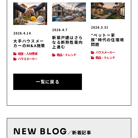
2026.3.31
2026.4.7
2026.4.14
“ペット＝家
新築戸建はさら
族”時代の住環境
大手ハウスメー
なる断熱性能向
問題
カーのM&A施策
上進む
ハウスメーカー
経営・人材育成
商品・トレンド
商品・トレンド
ハウスメーカー
一覧に戻る
NEW BLOG
／新着記事