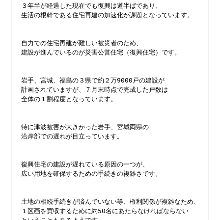
３年半が経過した現在でも復興は道半ばであり、

生活の根幹である住宅再建の加速化が課題となっています。

自力での住宅再建が難しい被災者のため、

建設が進んでいるのが災害公営住宅（復興住宅）です。

岩手、宮城、福島の３県で約２万9000戸の建設が

計画されていますが、７月末時点で完成した戸数は

全体の１割程度となっています。

特に津波被害が大きかった岩手、宮城両県の

沿岸部での遅れが目立っています。

復興住宅の建設が遅れている原因の一つが、

広い用地を確保するための手続きの複雑さです。

土地の相続手続きが済んでいない等、権利関係が複雑なため、

１区画を買収するために約50名にあたらなければならない
