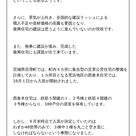
ということもあるようです。

さらに、景気が上向き、全国的な建設ラッシュによる

職人不足や資材価格の高騰も要因となり、

復興住宅の建設は思うように進んでいないのが現状です。

また、無事に建設が進み、完成した

復興住宅にも課題が出て来ています。

宮城県亘理町では、町内４カ所に集合型の災害公営住宅の整備を

計画しており、１カ所目となる荒浜地区の西倉木住宅では、

10月１日から入居が開始されました。

西倉木住宅は、鉄筋５階建の１、２号棟と鉄筋４階建の

３号棟からなり、100戸分の居室を保有しています。

しかし、９月末時点で入居が決定していたのは

わずか40世帯のみで、３棟中１棟を丸ごと空き室に

しなければならないという事態になりました。
