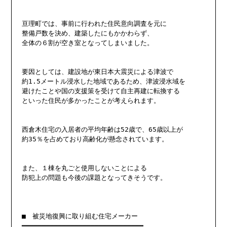
亘理町では、事前に行われた住民意向調査を元に

整備戸数を決め、建築したにもかかわらず、

全体の６割が空き室となってしまいました。

要因としては、建設地が東日本大震災による津波で

約1.5メートル浸水した地域であるため、津波浸水域を

避けたことや国の支援策を受けて自主再建に転換する

といった住民が多かったことが考えられます。

西倉木住宅の入居者の平均年齢は52歳で、65歳以上が

約35％を占めており高齢化が懸念されています。

また、１棟を丸ごと使用しないことによる

防犯上の問題も今後の課題となってきそうです。

■　被災地復興に取り組む住宅メーカー

━━━━━━━━━━━━━━━━━━━━━━━━━━━━━━
