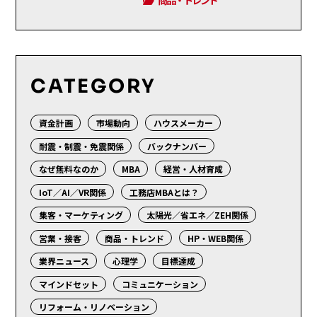
商品・トレンド
CATEGORY
資金計画
市場動向
ハウスメーカー
耐震・制震・免震関係
バックナンバー
なぜ無料なのか
MBA
経営・人材育成
IoT／AI／VR関係
工務店MBAとは？
集客・マーケティング
太陽光／省エネ／ZEH関係
営業・接客
商品・トレンド
HP・WEB関係
業界ニュース
心理学
目標達成
マインドセット
コミュニケーション
リフォーム・リノベーション