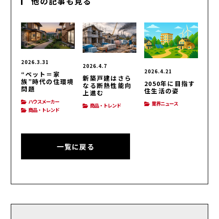
他の記事も見る
2026.3.31
2026.4.7
2026.4.21
“ペット＝家
新築戸建はさら
族”時代の住環境
2050年に目指す
なる断熱性能向
問題
住生活の姿
上進む
ハウスメーカー
業界ニュース
商品・トレンド
商品・トレンド
一覧に戻る