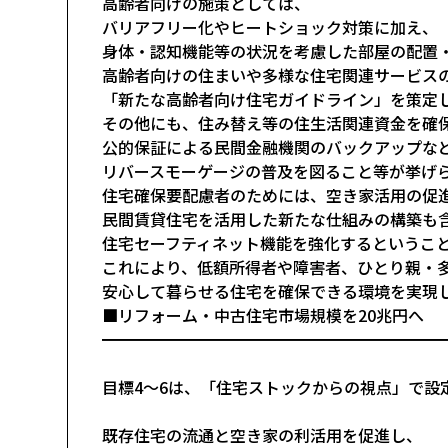
高齢者向けの施策としては、
バリアフリー化やヒートショック対策に加え、
身体・認知機能等の状況を考慮した部屋の配置
高齢者向けの住まいや多様な住宅関連サービス
「新たな高齢者向け住宅ガイドライン」を策定
その他にも、住み替え等の住生活関連資金を確
公的保証による民間金融機関のバックアップな
リバースモーゲージの普及を図ること等が挙げ
住宅確保要配慮者のためには、空き家活用の促
民間賃貸住宅を活用した新たな仕組みの構築も
住宅セーフティネット機能を強化するというこ
これにより、低額所得者や障害者、ひとり親・
安心して暮らせる住宅を確保できる環境を実現
■リフォーム・中古住宅市場規模を20兆円へ
━━━━━━━━━━━━━━━━━━━━━
目標4～6は、「住宅ストックからの視点」で設
既存住宅の流通と空き家の利活用を促進し、