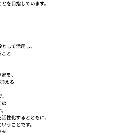
ことを目指しています。
設として活用し、
ること
き家を、
に抑える
で、
ての
す。
を活性化するとともに、
ということです。
させ、