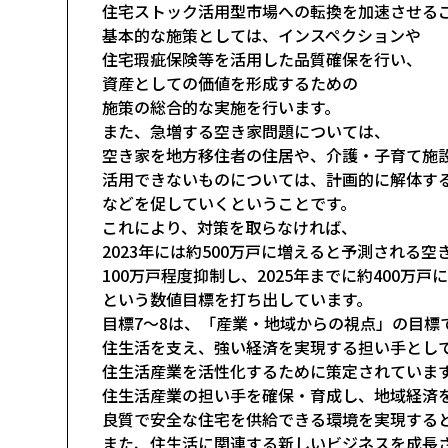
住宅ストック活用型市場への転換を加速させる
基本的な施策としては、インスペクションや
住宅瑕疵保険等を活用した品質確保を行い、
資産としての価値を形成するための
施策の総合的な実施を行います。
また、急増する空き家問題については、
空き家を地方移住者の住居や、介護・子育て施
活用できないものについては、計画的に解体す
などを促していくということです。
これにより、対策を取らなければ、
2023年には約500万戸に増えると予測される空
100万戸程度抑制し、2025年までに約400万戸
という数値目標を打ち出しています。
目標7～8は、「産業・地域からの視点」の目標
住生活を支え、強い経済を実現する担い手とし
住生活産業を活性化するために策定されていま
住生活産業の担い手を確保・育成し、地域経済
良質で安全な住宅を供給できる環境を実現する
また、住生活に関連する新しいビジネスを成長