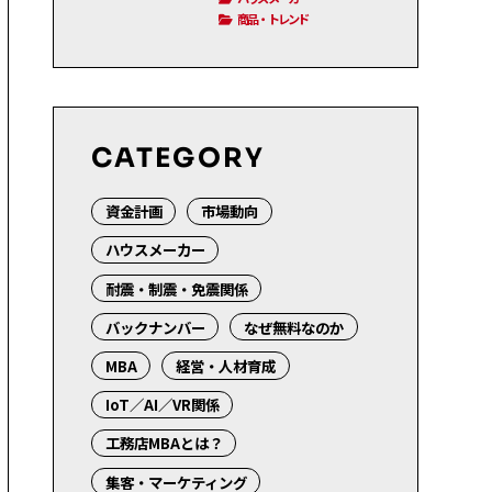
商品・トレンド
CATEGORY
資金計画
市場動向
ハウスメーカー
耐震・制震・免震関係
バックナンバー
なぜ無料なのか
MBA
経営・人材育成
IoT／AI／VR関係
工務店MBAとは？
集客・マーケティング