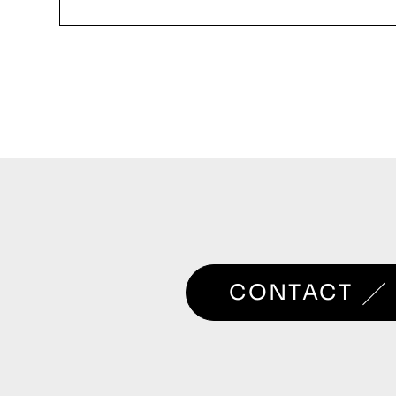
／
CONTACT