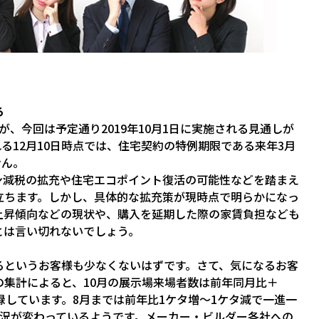
ろ
、今回は予定通り2019年10月1日に実施される見通しが
る12月10日時点では、住宅契約の特例期限である来年3月
せん。
ン減税の拡充や住宅エコポイント復活の可能性などを踏まえ
立ちます。しかし、具体的な拡充策が現時点で明らかになっ
上昇傾向などの現状や、購入を延期した際の家賃負担なども
とは言い切れないでしょう。
るというお客様も少なくないはずです。さて、気になるお客
集計によると、10月の展示場来場者数は前年同月比＋
記録しています。8月までは前年比1ケタ増～1ケタ減で一進一
状況が変わっているようです。メーカー・ビルダー各社への