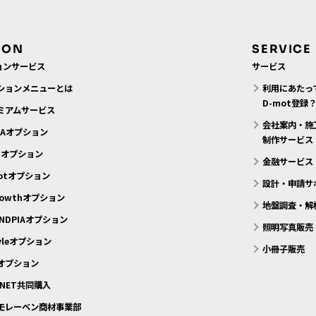
ION
SERVICE
ョンサービス
サービス
ションメニューとは
利用にあたっ
D-mot登録
ミアムサービス
会社案内・施
MAオプション
制作サービス
N.オプション
金融サービス
motオプション
設計・申請サ
rowthオプション
地盤調査・解
NDPIAオプション
照明写真販売
tyleオプション
小冊子販売
eオプション
 NET共同購入
モレーベン商材事業部