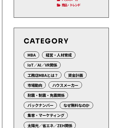
商品・トレンド
CATEGORY
MBA
経営・人材育成
IoT／AI／VR関係
工務店MBAとは？
資金計画
市場動向
ハウスメーカー
耐震・制震・免震関係
バックナンバー
なぜ無料なのか
集客・マーケティング
太陽光／省エネ／ZEH関係