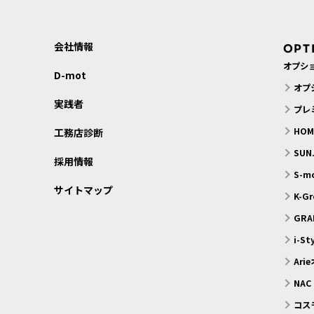
会社情報
OPT
オプシ
D-mot
オプ
実践者
プレ
HO
工務店診断
SU
採用情報
S-
サイトマップ
K-G
GRA
i-S
Ari
NAC
コス