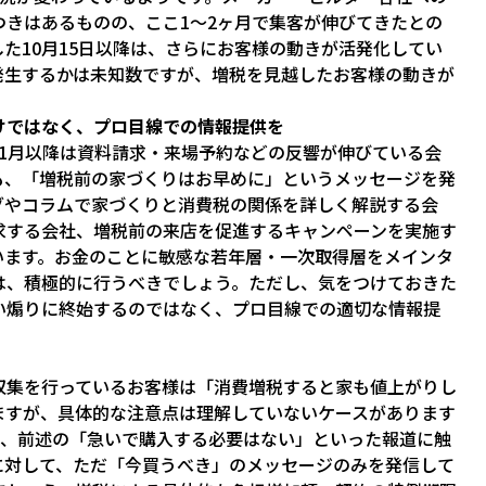
きはあるものの、ここ1～2ヶ月で集客が伸びてきたとの
た10月15日以降は、さらにお客様の動きが活発化してい
発生するかは未知数ですが、増税を見越したお客様の動きが
。
けではなく、プロ目線での情報提供を
1月以降は資料請求・来場予約などの反響が伸びている会
も、「増税前の家づくりはお早めに」というメッセージを発
グやコラムで家づくりと消費税の関係を詳しく解説する会
求する会社、増税前の来店を促進するキャンペーンを実施す
います。お金のことに敏感な若年層・一次取得層をメインタ
は、積極的に行うべきでしょう。ただし、気をつけておきた
い煽りに終始するのではなく、プロ目線での適切な情報提
収集を行っているお客様は「消費増税すると家も値上がりし
ますが、具体的な注意点は理解していないケースがあります
つ、前述の「急いで購入する必要はない」といった報道に触
に対して、ただ「今買うべき」のメッセージのみを発信して