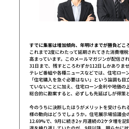
すでに集客は増加傾向、年明けまでが勝負どこ
これまで2度にわたって延期されてきた消費増税が
高まっています。このメールマガジンが配信され
31日まで、残すところわずか112日しかありま
テレビ番組や各種ニュースなどでは、住宅ロー
「住宅購入を急ぐ必要はない」という論調も目
ていないことに加え、住宅ローン金利や地価の
総合的に勘案すると、必ずしも先延ばしが得策
今のうちに決断したほうがメリットを受けられ
様の動向はどうでしょうか。住宅展示場協議会の
12.69%で、9月に続き2ヶ月連続の2ケタ増を
退を繰り返していたのが、9月以降、明らかに