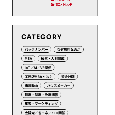
商品・トレンド
CATEGORY
バックナンバー
なぜ無料なのか
MBA
経営・人材育成
IoT／AI／VR関係
工務店MBAとは？
資金計画
市場動向
ハウスメーカー
耐震・制震・免震関係
集客・マーケティング
太陽光／省エネ／ZEH関係