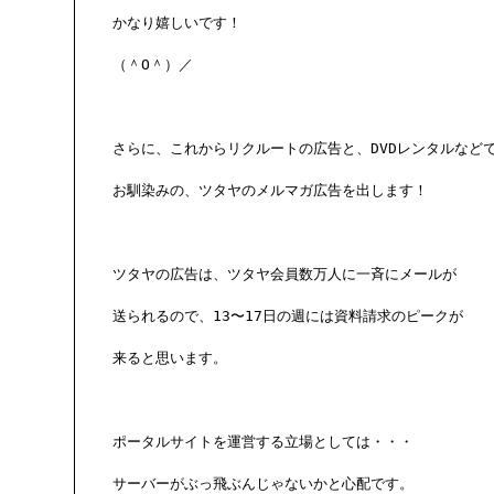
かなり嬉しいです！

（＾O＾）／

さらに、これからリクルートの広告と、DVDレンタルなどで
お馴染みの、ツタヤのメルマガ広告を出します！

ツタヤの広告は、ツタヤ会員数万人に一斉にメールが

送られるので、13〜17日の週には資料請求のピークが

来ると思います。

ポータルサイトを運営する立場としては・・・

サーバーがぶっ飛ぶんじゃないかと心配です。
