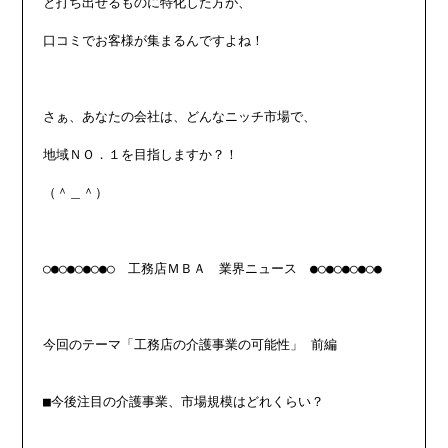
と打ち出せるものに特化した方が、

口コミでお客様が集まるんですよね！

さぁ、あなたの会社は、どんなニッチ市場で、

地域ＮＯ．１を目指しますか？！

（＾＿＾）

○●○●○●○●○　工務店ＭＢＡ　業界ニュース　●○●○●○●○●

今回のテーマ「工務店の介護事業の可能性」 前編

■今後注目の介護事業、市場規模はどれくらい？
