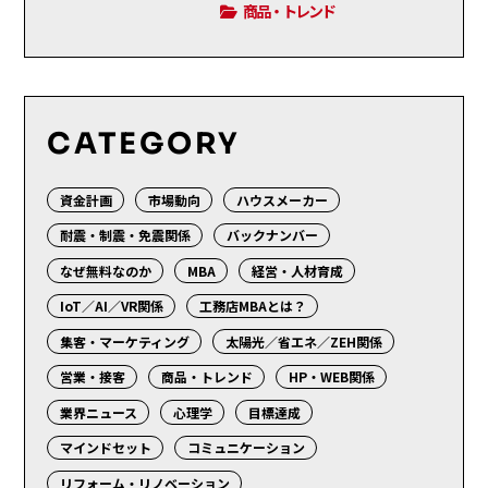
商品・トレンド
CATEGORY
資金計画
市場動向
ハウスメーカー
耐震・制震・免震関係
バックナンバー
なぜ無料なのか
MBA
経営・人材育成
IoT／AI／VR関係
工務店MBAとは？
集客・マーケティング
太陽光／省エネ／ZEH関係
営業・接客
商品・トレンド
HP・WEB関係
業界ニュース
心理学
目標達成
マインドセット
コミュニケーション
リフォーム・リノベーション