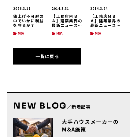
2026.3.17
2014.3.31
2014.3.24
値上げ不可避の
【工務店ＭＢ
【工務店ＭＢ
中でいかに利益
Ａ】建築業界の
Ａ】建築業界の
を守るか？
最新ニュース
最新ニュース
（H26/3/31号）
（H26/3/24号）
MBA
MBA
MBA
一覧に戻る
NEW BLOG
／新着記事
大手ハウスメーカーの
M&A施策