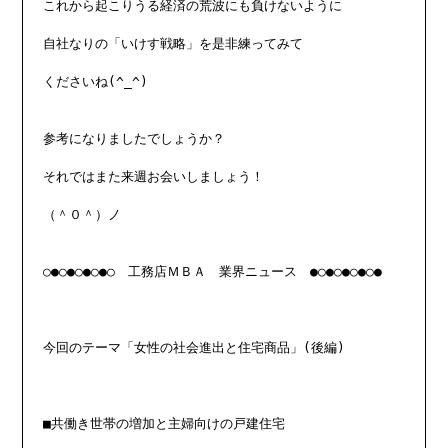
これから起こりうる経済の荒波にも負けないように

自社なりの「いけす戦略」を是非練ってみて

くださいね(^_^)

参考になりましたでしょうか？

それではまた来週お会いしましょう！

（＾０＾）ノ

○●○●○●○●○　工務店ＭＢＡ　業界ニュース　●○●○●○●○●

今回のテーマ「女性の社会進出と住宅商品」(後編)

■共働き世帯の増加と主婦向けの戸建住宅
