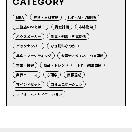
CATEGORY
MBA
経営・人材育成
IoT／AI／VR関係
工務店MBAとは？
資金計画
市場動向
ハウスメーカー
耐震・制震・免震関係
バックナンバー
なぜ無料なのか
集客・マーケティング
太陽光／省エネ／ZEH関係
営業・接客
商品・トレンド
HP・WEB関係
業界ニュース
心理学
目標達成
マインドセット
コミュニケーション
リフォーム・リノベーション