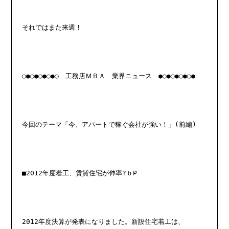
それではまた来週！
○●○●○●○●○　工務店ＭＢＡ　業界ニュース　●○●○●○●○●
今回のテーマ「今、アパートで稼ぐ会社が強い！」(前編)
■2012年度着工、賃貸住宅が伸率?ｂP
2012年度決算が発表になりました。新設住宅着工は、