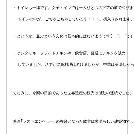
・トイレも一緒です。女子トイレでは一人ひとつのドアの前で並びま
  トイレの中が、ごちゃごちゃしています・・・。横入りされます
・というか、並ぶという文化は基本的にはないようです( ゜＿゜；
・ケンタッキーフライドチキンや、飲食店、普通にチキンを販売
  していました。さすがに鳥料理は避けましたが、中華は美味しか
ちなみに、今回の目的であった世界遺産の観光は感動の連続でした。
映画｢ラストエンペラー｣の舞台となった故宮は素晴らしい建築物で