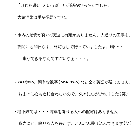
  ｢けむた暑い｣という新しい用語がぴったりでした。
　大気汚染は重要課題ですね。
・市内の治安が良い(夜道に街頭がありません。大通りの工事も、
　夜間にも関わらず、外灯なしで行っていましたよ。暗い中
  工事ができるなんてすごいなぁ・・・。）
・YesやNo、簡単な数字(one,two)など全く英語が通じません。
  おまけに心も通じ合わないので、久々に心が折れました(笑)
・地下鉄では・・・電車を降りる人への配慮はありません。
  我先にと、降りる人を待たず、どんどん乗り込んできます(笑)