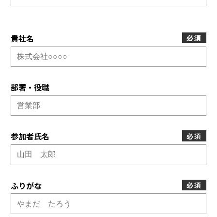
貴社名
必須
部署・役職
参加者氏名
必須
ふりがな
必須